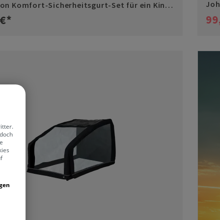
Joh
on Komfort-Sicherheitsgurt-Set für ein Kind
99
 €*
tter.
edoch
ie
kies
f
igen