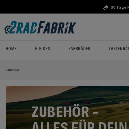
30 Tage 
HOME
E-BIKES
FAHRRÄDER
LASTENRÄ
Zubehör
ZUBEHÖR –
ALLES FÜR DEIN