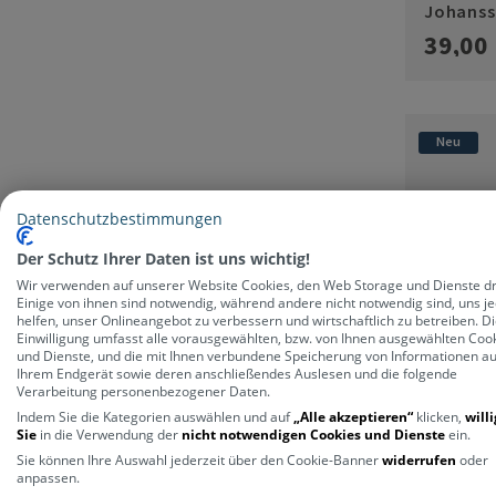
Johanss
(Fiete)
39,00
Neu
Datenschutzbestimmungen
Der Schutz Ihrer Daten ist uns wichtig!
Wir verwenden auf unserer Website Cookies, den Web Storage und Dienste dri
Einige von ihnen sind notwendig, während andere nicht notwendig sind, uns j
helfen, unser Onlineangebot zu verbessern und wirtschaftlich zu betreiben. D
Einwilligung umfasst alle vorausgewählten, bzw. von Ihnen ausgewählten Coo
und Dienste, und die mit Ihnen verbundene Speicherung von Informationen au
Ihrem Endgerät sowie deren anschließendes Auslesen und die folgende
Verarbeitung personenbezogener Daten.
Indem Sie die Kategorien auswählen und auf
„Alle akzeptieren“
klicken,
will
Sie
in die Verwendung der
nicht notwendigen Cookies und Dienste
ein.
Sie können Ihre Auswahl jederzeit über den Cookie-Banner
widerrufen
oder
anpassen.