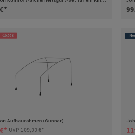
on Komfort-Sicherheitsgurt-Set für ein Kind
Joh
 Gunnar)
 €*
99
-10,00 €
Ne
on Aufbaurahmen (Gunnar)
Joh
 €*
11
UVP 109,00 €*