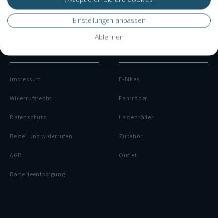
Finanzierung
Einstellungen anpassen
Dienstrad-Leasing
Ablehnen
RECHTLICHES
KATEGORIEN
Impressum
E-Bikes
Widerrufsrecht
Fahrräder
Datenschutz
Lastenräder
Bestellung widerrufen
Zubehör
AGB
Outlet
Batterieentsorgung