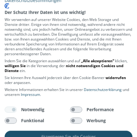
Datenschutzbestimmungen
Bleib auf dem Laufenden – Bike News,
Der Schutz Ihrer Daten ist uns wichtig!
Angebote und vieles mehr wartet auf
dich.
Wir verwenden auf unserer Website Cookies, den Web Storage und
Dienste dritter. Einige von ihnen sind notwendig, während andere nicht
notwendig sind, uns jedoch helfen, unser Onlineangebot zu verbessern und
wirtschaftlich zu betreiben. Die Einwilligung umfasst alle vorausgewählten,
ABONNIEREN
bzw. von Ihnen ausgewählten Cookies und Dienste, und die mit Ihnen
verbundene Speicherung von Informationen auf Ihrem Endgerät sowie
deren anschließendes Auslesen und die folgende Verarbeitung
personenbezogener Daten.
Indem Sie die Kategorien auswählen und auf
„Alle akzeptieren“
klicken,
willigen Sie
in die Verwendung der
nicht notwendigen Cookies und
Dienste
ein.
ÜBER UNS
SERVICE
Sie können Ihre Auswahl jederzeit über den Cookie-Banner
widerrufen
oder anpassen.
Weitere Informationen erhalten Sie in unserer
Datenschutzerklärung
und
unserem
Impressum
.
Lerne uns kennen
Rahmenrechner
Kontakt
Versandkosten
Notwendig
Performance
Stores
Lieferinformationen
Funktional
Werbung
Zahlungsarten
Akzeptieren Sie alle Cookies