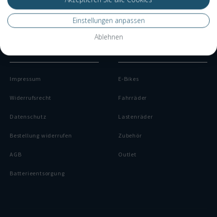
Finanzierung
Einstellungen anpassen
Dienstrad-Leasing
Ablehnen
RECHTLICHES
KATEGORIEN
Impressum
E-Bikes
Widerrufsrecht
Fahrräder
Datenschutz
Lastenräder
Bestellung widerrufen
Zubehör
AGB
Outlet
Batterieentsorgung