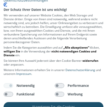
Datenschutzbestimmungen
Bleib auf dem Laufenden – Bike News,
Der Schutz Ihrer Daten ist uns wichtig!
Angebote und vieles mehr wartet auf
dich.
Wir verwenden auf unserer Website Cookies, den Web Storage und
Dienste dritter. Einige von ihnen sind notwendig, während andere nicht
notwendig sind, uns jedoch helfen, unser Onlineangebot zu verbessern und
wirtschaftlich zu betreiben. Die Einwilligung umfasst alle vorausgewählten,
ABONNIEREN
bzw. von Ihnen ausgewählten Cookies und Dienste, und die mit Ihnen
verbundene Speicherung von Informationen auf Ihrem Endgerät sowie
deren anschließendes Auslesen und die folgende Verarbeitung
personenbezogener Daten.
Indem Sie die Kategorien auswählen und auf
„Alle akzeptieren“
klicken,
willigen Sie
in die Verwendung der
nicht notwendigen Cookies und
Dienste
ein.
ÜBER UNS
SERVICE
Sie können Ihre Auswahl jederzeit über den Cookie-Banner
widerrufen
oder anpassen.
Weitere Informationen erhalten Sie in unserer
Datenschutzerklärung
und
unserem
Impressum
.
Lerne uns kennen
Rahmenrechner
Kontakt
Versandkosten
Notwendig
Performance
Stores
Lieferinformationen
Funktional
Werbung
Zahlungsarten
Akzeptieren Sie alle Cookies