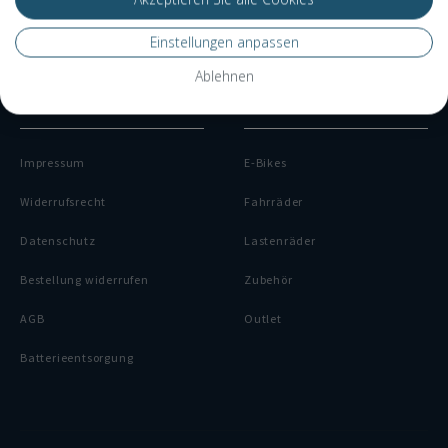
Finanzierung
Einstellungen anpassen
Dienstrad-Leasing
Ablehnen
RECHTLICHES
KATEGORIEN
Impressum
E-Bikes
Widerrufsrecht
Fahrräder
Datenschutz
Lastenräder
Bestellung widerrufen
Zubehör
AGB
Outlet
Batterieentsorgung