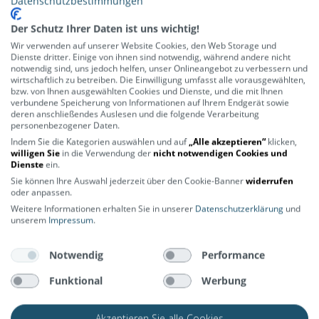
Datenschutzbestimmungen
Bleib auf dem Laufenden – Bike News,
Der Schutz Ihrer Daten ist uns wichtig!
Angebote und vieles mehr wartet auf
dich.
Wir verwenden auf unserer Website Cookies, den Web Storage und
Dienste dritter. Einige von ihnen sind notwendig, während andere nicht
notwendig sind, uns jedoch helfen, unser Onlineangebot zu verbessern und
wirtschaftlich zu betreiben. Die Einwilligung umfasst alle vorausgewählten,
ABONNIEREN
bzw. von Ihnen ausgewählten Cookies und Dienste, und die mit Ihnen
verbundene Speicherung von Informationen auf Ihrem Endgerät sowie
deren anschließendes Auslesen und die folgende Verarbeitung
personenbezogener Daten.
Indem Sie die Kategorien auswählen und auf
„Alle akzeptieren“
klicken,
willigen Sie
in die Verwendung der
nicht notwendigen Cookies und
Dienste
ein.
ÜBER UNS
SERVICE
Sie können Ihre Auswahl jederzeit über den Cookie-Banner
widerrufen
oder anpassen.
Weitere Informationen erhalten Sie in unserer
Datenschutzerklärung
und
unserem
Impressum
.
Lerne uns kennen
Rahmenrechner
Kontakt
Versandkosten
Notwendig
Performance
Stores
Lieferinformationen
Funktional
Werbung
Zahlungsarten
Akzeptieren Sie alle Cookies