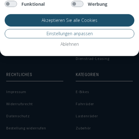
Funktional
Werbung
Kontakt
Versandkosten
Akzeptieren Sie alle Cookies
Stores
Lieferinformationen
Einstellungen anpassen
Zahlungsarten
Ablehnen
Finanzierung
Dienstrad-Leasing
RECHTLICHES
KATEGORIEN
Impressum
E-Bikes
Widerrufsrecht
Fahrräder
Datenschutz
Lastenräder
Bestellung widerrufen
Zubehör