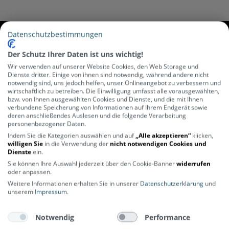
Datenschutzbestimmungen
Newsletter abonnieren und
Der Schutz Ihrer Daten ist uns wichtig!
20€ Gutschein sichern*
Wir verwenden auf unserer Website Cookies, den Web Storage und
Dienste dritter. Einige von ihnen sind notwendig, während andere nicht
Bleib auf dem Laufenden – Bike News,
notwendig sind, uns jedoch helfen, unser Onlineangebot zu verbessern und
Angebote und vieles mehr wartet auf
wirtschaftlich zu betreiben. Die Einwilligung umfasst alle vorausgewählten,
bzw. von Ihnen ausgewählten Cookies und Dienste, und die mit Ihnen
dich.
verbundene Speicherung von Informationen auf Ihrem Endgerät sowie
deren anschließendes Auslesen und die folgende Verarbeitung
personenbezogener Daten.
ABONNIEREN
Indem Sie die Kategorien auswählen und auf
„Alle akzeptieren“
klicken,
willigen Sie
in die Verwendung der
nicht notwendigen Cookies und
Dienste
ein.
Sie können Ihre Auswahl jederzeit über den Cookie-Banner
widerrufen
oder anpassen.
Weitere Informationen erhalten Sie in unserer
Datenschutzerklärung
und
unserem
Impressum
.
ÜBER UNS
SERVICE
Notwendig
Performance
Lerne uns kennen
Rahmenrechner