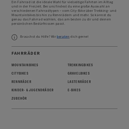
Ein Fahrrad ist die ideale Wahl für vielseitige Fahrten im Alltag
und in der Freizeit. Bei uns findest du eine große Auswahl an
verschiedenen Fahrradtypen – vom City-Bike über Trekking- und
Mountainbikes bis hin zu Rennrädern und mehr. So kannst du
genau das Fahrrad wählen, das am besten zu dir und deinen
persönlichen Bedürfnissen passt.
Brauchst du Hilfe? Wir
beraten
dich gerne!
FAHRRÄDER
MOUNTAINBIKES
TREKKINGBIKES
CITYBIKES
GRAVELBIKES
RENNRÄDER
LASTENRÄDER
KINDER- & JUGENDRÄDER
E-BIKES
ZUBEHÖR