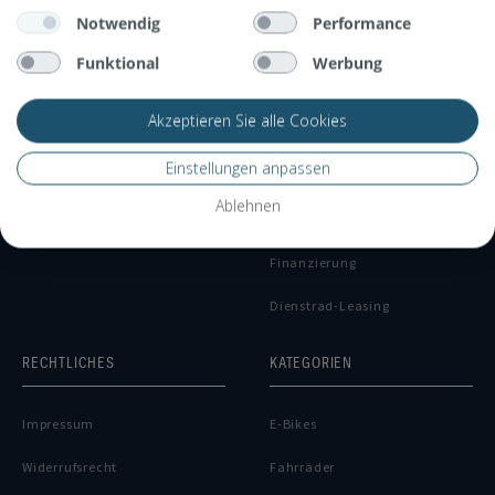
Notwendig
Performance
ÜBER UNS
SERVICE
Funktional
Werbung
Lerne uns kennen
Rahmenrechner
Akzeptieren Sie alle Cookies
Kontakt
Versandkosten
Einstellungen anpassen
Stores
Lieferinformationen
Ablehnen
Zahlungsarten
Finanzierung
Dienstrad-Leasing
RECHTLICHES
KATEGORIEN
Impressum
E-Bikes
Widerrufsrecht
Fahrräder