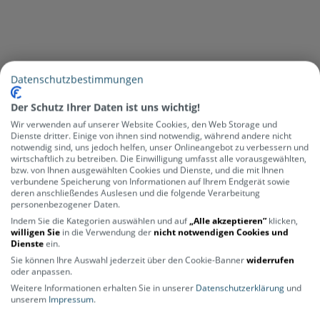
Datenschutzbestimmungen
Der Schutz Ihrer Daten ist uns wichtig!
Wir verwenden auf unserer Website Cookies, den Web Storage und
Newsletter abonnieren und
Dienste dritter. Einige von ihnen sind notwendig, während andere nicht
20€ Gutschein sichern*
notwendig sind, uns jedoch helfen, unser Onlineangebot zu verbessern und
wirtschaftlich zu betreiben. Die Einwilligung umfasst alle vorausgewählten,
bzw. von Ihnen ausgewählten Cookies und Dienste, und die mit Ihnen
Bleib auf dem Laufenden – Bike News,
verbundene Speicherung von Informationen auf Ihrem Endgerät sowie
Angebote und vieles mehr wartet auf
deren anschließendes Auslesen und die folgende Verarbeitung
dich.
personenbezogener Daten.
Indem Sie die Kategorien auswählen und auf
„Alle akzeptieren“
klicken,
willigen Sie
in die Verwendung der
nicht notwendigen Cookies und
ABONNIEREN
Dienste
ein.
Sie können Ihre Auswahl jederzeit über den Cookie-Banner
widerrufen
oder anpassen.
Weitere Informationen erhalten Sie in unserer
Datenschutzerklärung
und
unserem
Impressum
.