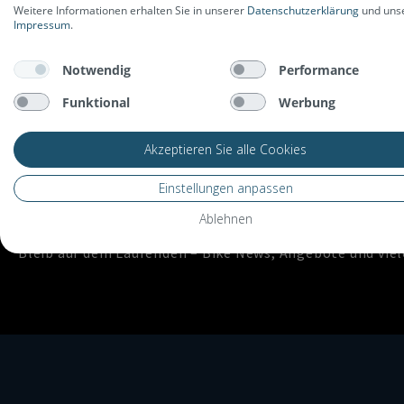
Weitere Informationen erhalten Sie in unserer
Datenschutzerklärung
und uns
Impressum
.
Notwendig
Performance
Funktional
Werbung
Akzeptieren Sie alle Cookies
Einstellungen anpassen
Newsletter abonnieren und 20€ Gu
Ablehnen
Bleib auf dem Laufenden – Bike News, Angebote und viel