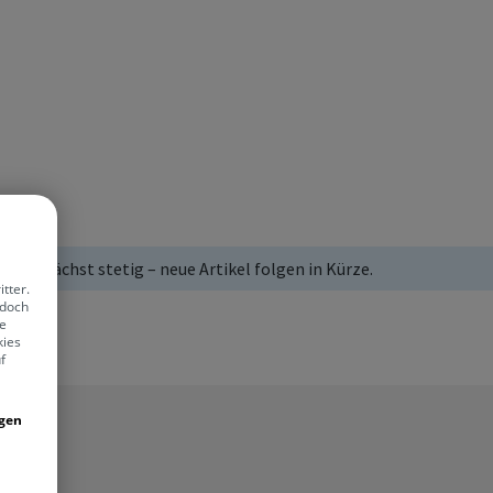
Shop wächst stetig – neue Artikel folgen in Kürze.
tter.
edoch
ie
kies
f
igen