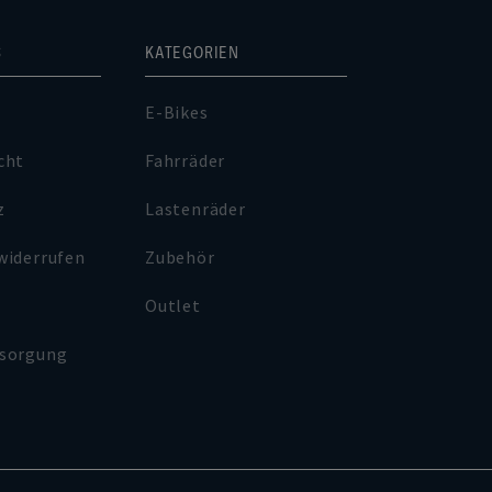
S
KATEGORIEN
E-Bikes
cht
Fahrräder
z
Lastenräder
widerrufen
Zubehör
Outlet
tsorgung