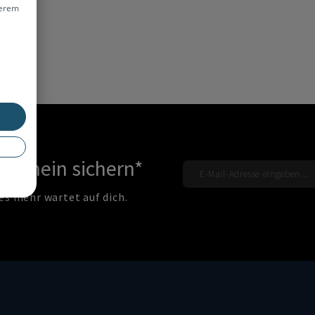
erem
tschein sichern*
es mehr wartet auf dich.