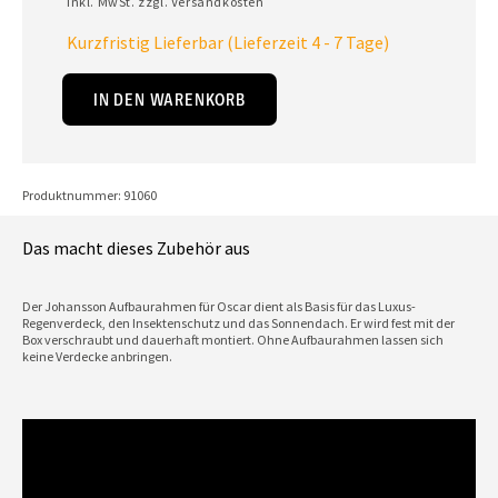
inkl. MwSt. zzgl. Versandkosten
Kurzfristig Lieferbar (Lieferzeit 4 - 7 Tage)
IN DEN WARENKORB
Produktnummer: 91060
Das macht dieses Zubehör aus
Der Johansson Aufbaurahmen für Oscar dient als Basis für das Luxus-
Regenverdeck, den Insektenschutz und das Sonnendach. Er wird fest mit der
Box verschraubt und dauerhaft montiert. Ohne Aufbaurahmen lassen sich
keine Verdecke anbringen.