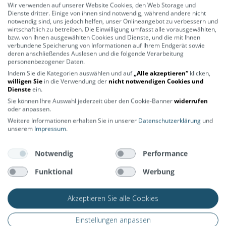
Wir verwenden auf unserer Website Cookies, den Web Storage und
Dienste dritter. Einige von ihnen sind notwendig, während andere nicht
notwendig sind, uns jedoch helfen, unser Onlineangebot zu verbessern und
wirtschaftlich zu betreiben. Die Einwilligung umfasst alle vorausgewählten,
bzw. von Ihnen ausgewählten Cookies und Dienste, und die mit Ihnen
verbundene Speicherung von Informationen auf Ihrem Endgerät sowie
deren anschließendes Auslesen und die folgende Verarbeitung
personenbezogener Daten.
Indem Sie die Kategorien auswählen und auf
„Alle akzeptieren“
klicken,
willigen Sie
in die Verwendung der
nicht notwendigen Cookies und
Dienste
ein.
Sie können Ihre Auswahl jederzeit über den Cookie-Banner
widerrufen
oder anpassen.
Weitere Informationen erhalten Sie in unserer
Datenschutzerklärung
und
unserem
Impressum
.
2RadFabrik – dein Fahrrad Onlineshop
Notwendig
Performance
Funktional
Werbung
Die 2RadFabrik steht für Top-Kompetenz im Bereich E-Bikes,
Mountainbikes, Lastenräder und vieles mehr aus dem Fahrradbereich.
Für dich haben wir ein breites, sorgfältig zusammengestelltes Sortiment
an Markenprodukten sowie hochwertigen Eigenmarken zur Auswahl,
Akzeptieren Sie alle Cookies
sodass du bei uns garantiert fündig wirst. Wir legen großen Wert auf
Nachhaltigkeit und fachmännische Beratung.
Einstellungen anpassen