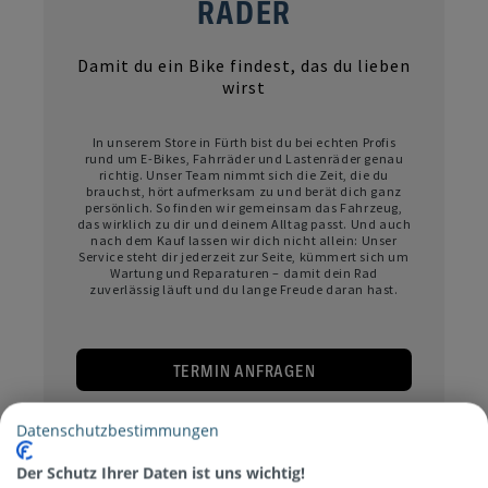
RÄDER
Damit du ein Bike findest, das du lieben
wirst
In unserem Store in Fürth bist du bei echten Profis
rund um E-Bikes, Fahrräder und Lastenräder genau
richtig. Unser Team nimmt sich die Zeit, die du
brauchst, hört aufmerksam zu und berät dich ganz
persönlich. So finden wir gemeinsam das Fahrzeug,
das wirklich zu dir und deinem Alltag passt. Und auch
nach dem Kauf lassen wir dich nicht allein: Unser
Service steht dir jederzeit zur Seite, kümmert sich um
Wartung und Reparaturen – damit dein Rad
zuverlässig läuft und du lange Freude daran hast.
TERMIN ANFRAGEN
Datenschutzbestimmungen
Der Schutz Ihrer Daten ist uns wichtig!