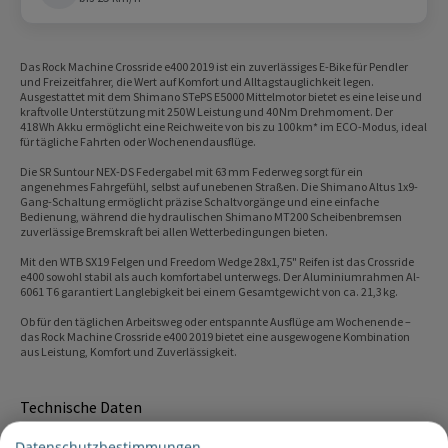
Das Rock Machine Crossride e400 2019 ist ein zuverlässiges E-Bike für Pendler
und Freizeitfahrer, die Wert auf Komfort und Alltagstauglichkeit legen.
Ausgestattet mit dem Shimano STePS E5000 Mittelmotor bietet es eine leise und
kraftvolle Unterstützung mit 250 W Leistung und 40 Nm Drehmoment. Der
418 Wh Akku ermöglicht eine Reichweite von bis zu 100 km* im ECO-Modus, ideal
für tägliche Fahrten oder Wochenendausflüge.
Die SR Suntour NEX-DS Federgabel mit 63 mm Federweg sorgt für ein
angenehmes Fahrgefühl, selbst auf unebenen Straßen. Die Shimano Altus 1x9-
Gang-Schaltung ermöglicht präzise Schaltvorgänge und eine einfache
Bedienung, während die hydraulischen Shimano MT200 Scheibenbremsen
zuverlässige Bremskraft bei allen Wetterbedingungen bieten.
Mit den WTB SX19 Felgen und Freedom Wedge 28x1,75" Reifen ist das Crossride
e400 sowohl stabil als auch komfortabel unterwegs. Der Aluminiumrahmen Al-
6061 T6 garantiert Langlebigkeit bei einem Gesamtgewicht von ca. 21,3 kg.
Ob für den täglichen Arbeitsweg oder entspannte Ausflüge am Wochenende –
das Rock Machine Crossride e400 2019 bietet eine ausgewogene Kombination
aus Leistung, Komfort und Zuverlässigkeit.
Technische Daten
System
Datenschutzbestimmungen