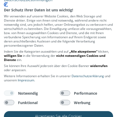
Shimano STePS E5000 - Middle Drive Unit
Batterie
Der Schutz Ihrer Daten ist uns wichtig!
SHIMANO STEPS, BT-8014, 36V, 418 Wh, frame mount
Wir verwenden auf unserer Website Cookies, den Web Storage und
Dienste dritter. Einige von ihnen sind notwendig, während andere nicht
Motor
notwendig sind, uns jedoch helfen, unser Onlineangebot zu verbessern und
wirtschaftlich zu betreiben. Die Einwilligung umfasst alle vorausgewählten,
Shimano BLDC* 36 V / 250 W / 40 Nm
bzw. von Ihnen ausgewählten Cookies und Dienste, und die mit Ihnen
Ladezeit
verbundene Speicherung von Informationen auf Ihrem Endgerät sowie
deren anschließendes Auslesen und die folgende Verarbeitung
6,5 hours
personenbezogener Daten.
Gabel
Indem Sie die Kategorien auswählen und auf
„Alle akzeptieren“
klicken,
SR Suntour NEX-DS
willigen Sie
in die Verwendung der
nicht notwendigen Cookies und
Dienste
ein.
Lenker
Sie können Ihre Auswahl jederzeit über den Cookie-Banner
widerrufen
620 mm breit, Aluminium
oder anpassen.
Schaltung
Weitere Informationen erhalten Sie in unserer
Datenschutzerklärung
und
unserem
Impressum
.
1×9
Schaltwerk
Notwendig
Performance
Shimano Altus RD-M2000-SGS Shadow
Schalthebel
Funktional
Werbung
Shimano Altus SL-M2000 RapidFire Plus
Bremsen
Akzeptieren Sie alle Cookies