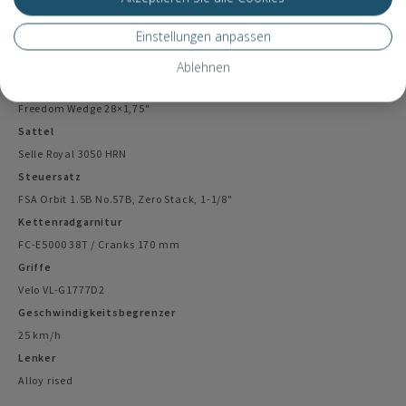
Shimano BL-MT200/BR-MT200, 180/160 rotor
Einstellungen anpassen
Felgen
WTB SX19, 32H
Ablehnen
Reifen
Freedom Wedge 28×1,75"
Sattel
Selle Royal 3050 HRN
Steuersatz
FSA Orbit 1.5B No.57B, Zero Stack, 1-1/8"
Kettenradgarnitur
FC-E5000 38T / Cranks 170 mm
Griffe
Velo VL-G1777D2
Geschwindigkeitsbegrenzer
25 km/h
Lenker
Alloy rised