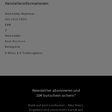
Herstellerinformationen
Hersteller Nummer
803.2019.78022
EAN
0
Hersteller
Rock Machine
Kategorie
E-Bikes
E-Trekkingbikes
Newsletter abonnieren und
20€ Gutschein sichern*
Bleib auf dem Laufenden – Bike News,
Angebote und vieles mehr wartet auf