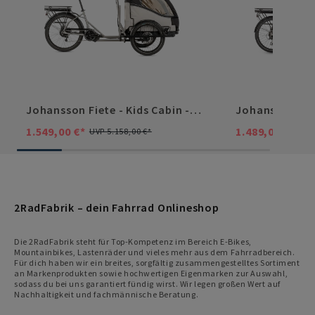
Johansson Fiete - Kids Cabin -
Johansson Fiet
L-TWOO 9-Gang - Brose Drive T
TWOO 9-Gang -
1.549,00 €*
1.489,00 €*
UVP 5.158,00 €*
UVP
2RadFabrik – dein Fahrrad Onlineshop
Die 2RadFabrik steht für Top-Kompetenz im Bereich E-Bikes,
Mountainbikes, Lastenräder und vieles mehr aus dem Fahrradbereich.
Für dich haben wir ein breites, sorgfältig zusammengestelltes Sortiment
an Markenprodukten sowie hochwertigen Eigenmarken zur Auswahl,
sodass du bei uns garantiert fündig wirst. Wir legen großen Wert auf
Nachhaltigkeit und fachmännische Beratung.