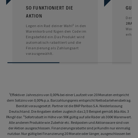
SO FUNKTIONIERT DIE
GUTS
AKTION
Der Gu
2RADF
Legen ein Rad deiner Wahl² in den
Warenk
Warenkorb und fügen den Code im
erhalt
Eingabefeld ein.Das Produkt wird
automatisch rabattiert und die
Finanzierung als Zahlungsart
vorausgewählt.
¹Effektiver Jahreszins von 0,00% bei einer Laufzeit von 20 Monaten entspricht
dem Sollzins von 0,00% p.a. Barzahlungspreis entspricht Nettodarlehensbetrag.
Bonität vorausgesetzt. Partner ist die BNP Paribas S.A. Niederlassung
Deutschland. Die Angaben stellen zugleich das 2/3 Beispiel gemäß §6a Abs. 3
PAngV dar. ²Sofortrabatt in Höhe von 90€ gültig auf alle Räder ab 300€ Warenwert.
Alle anderen Produkte wie Zubehör etc. Restposten und Aktionsware sind von
der Aktion ausgeschlossen. Finanzierungsrabatte sind je KundIn nur einmalig
nutzbar. Nur gültig bei Finanzierung 20 Monate oder länger, ausgeschlossen bei