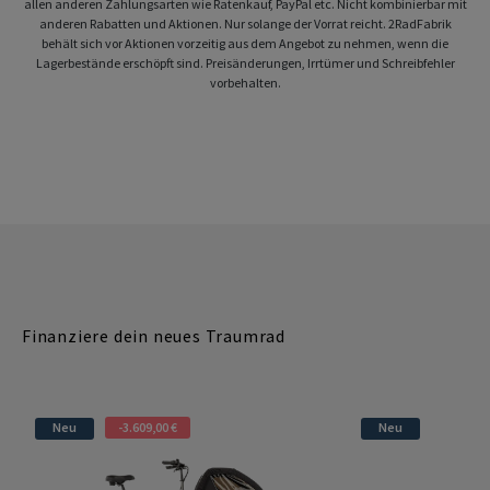
allen anderen Zahlungsarten wie Ratenkauf, PayPal etc. Nicht kombinierbar mit
anderen Rabatten und Aktionen. Nur solange der Vorrat reicht. 2RadFabrik
behält sich vor Aktionen vorzeitig aus dem Angebot zu nehmen, wenn die
Lagerbestände erschöpft sind. Preisänderungen, Irrtümer und Schreibfehler
vorbehalten.
Finanziere dein neues Traumrad
Neu
-3.609,00 €
Neu
-3.469,0