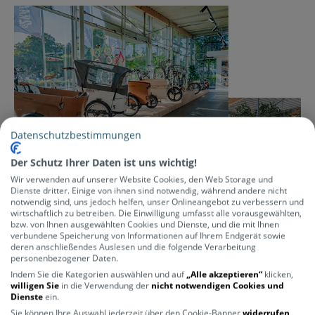
Datenschutzbestimmungen
Der Schutz Ihrer Daten ist uns wichtig!
Wir verwenden auf unserer Website Cookies, den Web Storage und
Dienste dritter. Einige von ihnen sind notwendig, während andere nicht
notwendig sind, uns jedoch helfen, unser Onlineangebot zu verbessern und
wirtschaftlich zu betreiben. Die Einwilligung umfasst alle vorausgewählten,
bzw. von Ihnen ausgewählten Cookies und Dienste, und die mit Ihnen
verbundene Speicherung von Informationen auf Ihrem Endgerät sowie
deren anschließendes Auslesen und die folgende Verarbeitung
personenbezogener Daten.
Bester Service. Beratung vom Profi.
Indem Sie die Kategorien auswählen und auf
„Alle akzeptieren“
klicken,
willigen Sie
in die Verwendung der
nicht notwendigen Cookies und
Durch unsere jahrelange Erfahrung in der Branche, bieten wir dir
Dienste
ein.
umfassende und individuelle Beratung zu all unseren Produkten in
Sie können Ihre Auswahl jederzeit über den Cookie-Banner
widerrufen
unserem Onlineshop sowie in unserem Store vor Ort. Wir finden mit dir