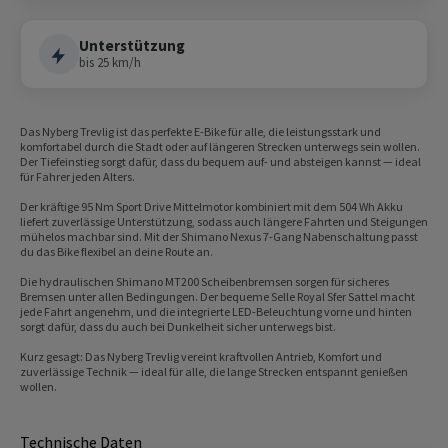
Unterstützung
bis 25 km/h
Das Nyberg Trevlig ist das perfekte E-Bike für alle, die leistungsstark und
komfortabel durch die Stadt oder auf längeren Strecken unterwegs sein wollen.
Der Tiefeinstieg sorgt dafür, dass du bequem auf- und absteigen kannst — ideal
für Fahrer jeden Alters.
Der kräftige 95 Nm Sport Drive Mittelmotor kombiniert mit dem 504 Wh Akku
liefert zuverlässige Unterstützung, sodass auch längere Fahrten und Steigungen
mühelos machbar sind. Mit der Shimano Nexus 7-Gang Nabenschaltung passt
du das Bike flexibel an deine Route an.
Die hydraulischen Shimano MT200 Scheibenbremsen sorgen für sicheres
Bremsen unter allen Bedingungen. Der bequeme Selle Royal Sfer Sattel macht
jede Fahrt angenehm, und die integrierte LED-Beleuchtung vorne und hinten
sorgt dafür, dass du auch bei Dunkelheit sicher unterwegs bist.
Kurz gesagt: Das Nyberg Trevlig vereint kraftvollen Antrieb, Komfort und
zuverlässige Technik — ideal für alle, die lange Strecken entspannt genießen
wollen.
Technische Daten