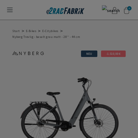
0
>
>
>
Start
E-Bikes
E-Citybikes
Nyberg Trevlig - basalt grau matt - 28'' - 44 cm
NEU
-1.510,00 €