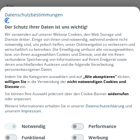
Typ
Datenschutzbestimmungen
E-Trekking-Bike
Rahmen
Der Schutz Ihrer Daten ist uns wichtig!
Aluminium-Rahmen
Wir verwenden auf unserer Website Cookies, den Web Storage und
Rahmengröße
Dienste dritter. Einige von ihnen sind notwendig, während andere nicht
notwendig sind, uns jedoch helfen, unser Onlineangebot zu verbessern und
44 cm, 49 cm oder 54 cm
wirtschaftlich zu betreiben. Die Einwilligung umfasst alle vorausgewählten,
Gabel
bzw. von Ihnen ausgewählten Cookies und Dienste, und die mit Ihnen
verbundene Speicherung von Informationen auf Ihrem Endgerät sowie
SR Suntour SF20 NEX 700C/50 mit 50 mm Federweg
deren anschließendes Auslesen und die folgende Verarbeitung
Vorbau
personenbezogener Daten.
Indem Sie die Kategorien auswählen und auf
„Alle akzeptieren“
klicken,
Aluminium, neigungsverstellbar
willigen Sie
in die Verwendung der
nicht notwendigen Cookies und
Lenker
Dienste
ein.
620 mm breit, Aluminium
Sie können Ihre Auswahl jederzeit über den Cookie-Banner
widerrufen
oder anpassen.
Griffe
Weitere Informationen erhalten Sie in unserer
Datenschutzerklärung
und
Herrmans ergonomische, verstellbar
unserem
Impressum
.
Schaltung
Shimano Nexus 7-Gang Nabenschaltung
Notwendig
Performance
Bremsen
Funktional
Werbung
Shimano MT200 hydraulische Scheibenbremsen