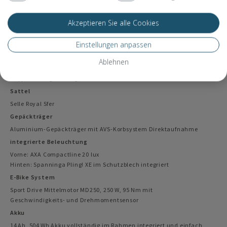
Kette
Akzeptieren Sie alle Cookies
KMC Z1eHX heavy duty
Reifen
Einstellungen anpassen
Scalato Mondano 28“ x 2.0“ mit Pannenschutz
Ablehnen
Felgen
Doppelwandige Alufelgen
Sattel
Selle Royal Sfer
Gepäckträger
Aluminium-Gepäckträger mit AVS-Korbsystem Direktaufnahme
integrierte Beleuchtung
Vorne: AXA Compactline 20 lux
Hinten: Spanninga Pling! XE im Schutzblech integriert
E-Bike System
Sport Drive Mittelmotor MD250, 250 W, 95 Nm mit
Geschwindigkeits- und Drehmomentsensor
Akku
14 Ah, 504 Wh Akku vollständig im Rahmen integriert und einfach