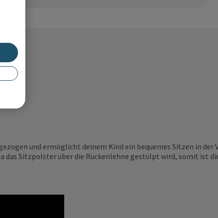
 gezogen und ermöglicht deinem Kind ein bequemes Sitzen in der V
a das Sitzpolster über die Rückenlehne gestülpt wird, somit ist d