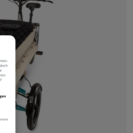
tter.
edoch
ie
kies
f
igen
erem