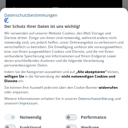
Datenschutzbestimmungen
Der Schutz Ihrer Daten ist uns wichtig!
Wir verwenden auf unserer Website Cookies, den Web Storage und
Dienste dritter. Einige von ihnen sind notwendig, während andere nicht
notwendig sind, uns jedoch helfen, unser Onlineangebot zu verbessern und
Herstellerinformationen
wirtschaftlich zu betreiben. Die Einwilligung umfasst alle vorausgewählten,
bzw. von Ihnen ausgewählten Cookies und Dienste, und die mit Ihnen
verbundene Speicherung von Informationen auf Ihrem Endgerät sowie
Hersteller Nummer
deren anschließendes Auslesen und die folgende Verarbeitung
personenbezogener Daten.
GU-TRA-EWKI
Indem Sie die Kategorien auswählen und auf
Hersteller
„Alle akzeptieren“
klicken,
willigen Sie
in die Verwendung der
nicht notwendigen Cookies und
Johansson
Dienste
ein.
Kategorie
Sie können Ihre Auswahl jederzeit über den Cookie-Banner
widerrufen
Zubehör
Lastenrad-Zubehör
oder anpassen.
Weitere Informationen erhalten Sie in unserer
Datenschutzerklärung
und
unserem
Impressum
.
Notwendig
Performance
Funktional
Werbung