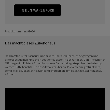
IN DEN WARENKORB
Produktnummer: 91056
Das macht dieses Zubehör aus
Das Komfort-Sitzkissen für Gunnar wird über die Rückenlehne gezogen und
ermöglicht deinen Kinder ein bequemes Sitzen in der VarioBox. Dank integrierter
Öffnungen im Polster können bis zu zwei Sicherheitsgurte problemlos befestigt
werden. Bitte beachte: Da das Sitzpolster über die Rückenlehne gestülpt wird,
somit ist die Rückenlehne zwingend erforderlich, um das Sitzpolster nutzen zu
können.