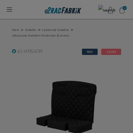
0
>
>
>
Start
Zubehör
Lastenrad-Zubehör
Johansson Komfort-Sitzkissen (Gunnar)
NEU
-10,00 €