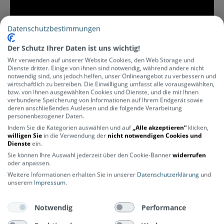
Datenschutzbestimmungen
Der Schutz Ihrer Daten ist uns wichtig!
Wir verwenden auf unserer Website Cookies, den Web Storage und
Dienste dritter. Einige von ihnen sind notwendig, während andere nicht
notwendig sind, uns jedoch helfen, unser Onlineangebot zu verbessern und
wirtschaftlich zu betreiben. Die Einwilligung umfasst alle vorausgewählten,
Herstellerinformationen
bzw. von Ihnen ausgewählten Cookies und Dienste, und die mit Ihnen
verbundene Speicherung von Informationen auf Ihrem Endgerät sowie
Hersteller Nummer
deren anschließendes Auslesen und die folgende Verarbeitung
personenbezogener Daten.
O-VBOXAU-IN
Indem Sie die Kategorien auswählen und auf
„Alle akzeptieren“
klicken,
Hersteller
willigen Sie
in die Verwendung der
nicht notwendigen Cookies und
Johansson
Dienste
ein.
Kategorie
Sie können Ihre Auswahl jederzeit über den Cookie-Banner
widerrufen
oder anpassen.
Zubehör
Lastenrad-Zubehör
Weitere Informationen erhalten Sie in unserer
Datenschutzerklärung
und
unserem
Impressum
.
Notwendig
Performance