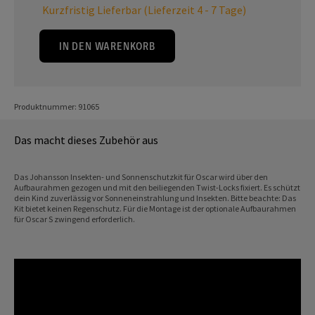
Kurzfristig Lieferbar (Lieferzeit 4 - 7 Tage)
IN DEN WARENKORB
Produktnummer: 91065
Das macht dieses Zubehör aus
Das Johansson Insekten- und Sonnenschutzkit für Oscar wird über den
Aufbaurahmen gezogen und mit den beiliegenden Twist-Locks fixiert. Es schützt
dein Kind zuverlässig vor Sonneneinstrahlung und Insekten. Bitte beachte: Das
Kit bietet keinen Regenschutz. Für die Montage ist der optionale Aufbaurahmen
für Oscar S zwingend erforderlich.