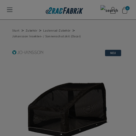
0
>
>
>
Start
Zubehör
Lastenrad-Zubehör
Johansson Insekten- / Sonnenschutzkit (Oscar)
NEU