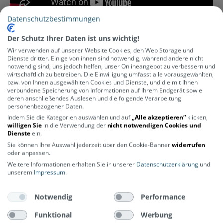
Datenschutzbestimmungen
Der Schutz Ihrer Daten ist uns wichtig!
Wir verwenden auf unserer Website Cookies, den Web Storage und
Dienste dritter. Einige von ihnen sind notwendig, während andere nicht
notwendig sind, uns jedoch helfen, unser Onlineangebot zu verbessern und
Herstellerinformationen
wirtschaftlich zu betreiben. Die Einwilligung umfasst alle vorausgewählten,
bzw. von Ihnen ausgewählten Cookies und Dienste, und die mit Ihnen
Hersteller Nummer
verbundene Speicherung von Informationen auf Ihrem Endgerät sowie
deren anschließendes Auslesen und die folgende Verarbeitung
GU-TRA-ERW2
personenbezogener Daten.
Hersteller
Indem Sie die Kategorien auswählen und auf
„Alle akzeptieren“
klicken,
Johansson
willigen Sie
in die Verwendung der
nicht notwendigen Cookies und
Kategorie
Dienste
ein.
Zubehör
Lastenrad-Zubehör
Sie können Ihre Auswahl jederzeit über den Cookie-Banner
widerrufen
oder anpassen.
Weitere Informationen erhalten Sie in unserer
Datenschutzerklärung
und
unserem
Impressum
.
Notwendig
Performance
Funktional
Werbung
Newsletter abonnieren und