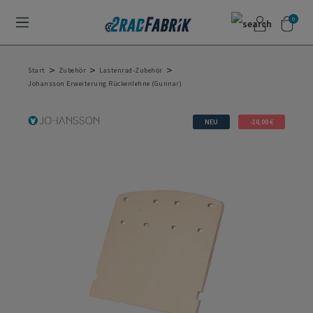
0
>
>
>
Start
Zubehör
Lastenrad-Zubehör
Johansson Erweiterung Rückenlehne (Gunnar)
NEU
-10,00 €