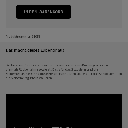
IN DEN WARENKORB
Produktnummer: 91055
Das macht dieses Zubehör aus
Die hölzerne Kindersitz-Erweiterung wird in die VarioBox eingeschoben und
dient als Rückenlehne sowie als Basis für das Sitzpolster und die
Sicherheitsgurte. Ohne diese Erweiterung lassen sich weder das Sitzpolster noch
die Sicherheitsgurte installieren.